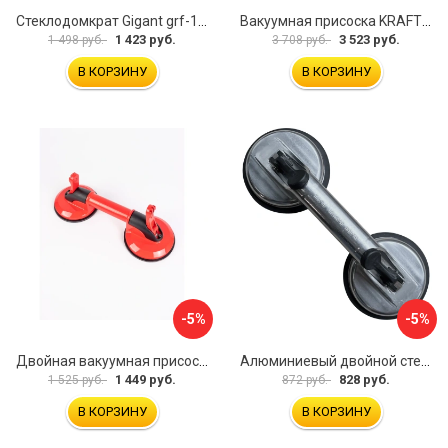
Стеклодомкрат Gigant grf-116
Вакуумная присоска KRAFTOOL SP-200 33257-20
1 423 руб.
3 523 руб.
1 498 руб.
3 708 руб.
В КОРЗИНУ
В КОРЗИНУ
-5%
-5%
Двойная вакуумная присоска ARMA P620
Алюминиевый двойной стеклодомкрат УправДом 4100002750
1 449 руб.
828 руб.
1 525 руб.
872 руб.
В КОРЗИНУ
В КОРЗИНУ