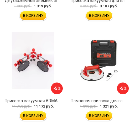
Двухзажимной съемник стекол Rockforce RF-63404(18564)
Присоска вакуумная для плитки и стекла Mr. Экономик 600-520
1 319 руб.
3 187 руб.
1 388 руб.
3 355 руб.
В КОРЗИНУ
В КОРЗИНУ
-5%
-5%
Присоска вакуумная ARMA P625A
Помповая присоска для гладкой и шероховатой плитки DLT VST-209 1114
11 172 руб.
1 321 руб.
11 760 руб.
1 390 руб.
В КОРЗИНУ
В КОРЗИНУ