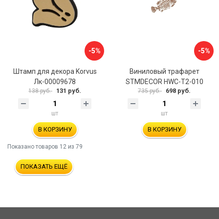
-5%
-5%
Штамп для декора Korvus
Виниловый трафарет
Лк-00009678
STMDECOR HWC-T2-010
131 руб.
698 руб.
138 руб.
735 руб.
шт
шт
В КОРЗИНУ
В КОРЗИНУ
Показано товаров
12
из 79
ПОКАЗАТЬ ЕЩЁ