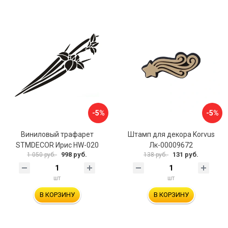
-5%
-5%
Виниловый трафарет
Штамп для декора Korvus
STMDECOR Ирис HW-020
Лк-00009672
998 руб.
131 руб.
1 050 руб.
138 руб.
шт
шт
В КОРЗИНУ
В КОРЗИНУ