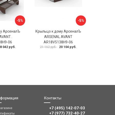
-5%
-5%
му АрсеналЪ
Крыльцо к дому АрсеналЪ
AVANT .
ARSENAL AVANT
8H9-06
AR18V5138H9-06
8 042 руб.
20 104 руб.
21 162 руб.
формация
Контакты
+7 (495) 142-07-03
магазине
‎‎+7 (977) 732-40-27
ртификаты