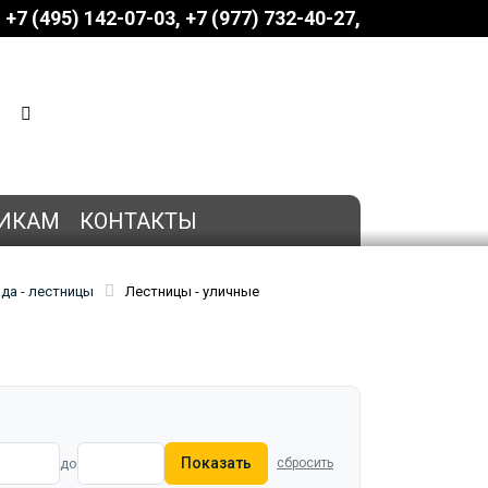
+7 (495) 142-07-03
‎‎+7 (977) 732-40-27
КОРЗИНА
0 позиций
на сумму
0 руб.
ИКАМ
КОНТАКТЫ
ада - лестницы
Лестницы - уличные
Показать
до
сбросить