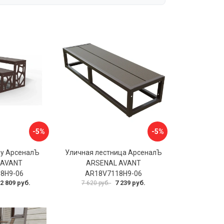
-5%
-5%
му АрсеналЪ
Уличная лестница АрсеналЪ
 AVANT
ARSENAL AVANT
8H9-06
AR18V7118H9-06
2 809 руб.
7 239 руб.
7 620 руб.