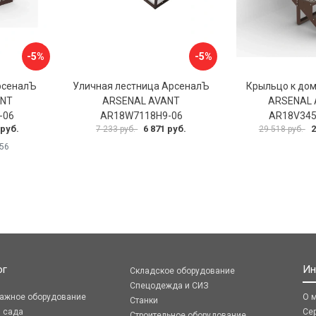
-5%
-5%
рсеналЪ
Уличная лестница АрсеналЪ
Крыльцо к до
ANT
ARSENAL AVANT
ARSENAL 
-06
AR18W7118H9-06
AR18V345
 руб.
6 871 руб.
2
7 233 руб.
29 518 руб.
56
ог
Ин
Складское оборудование
Спецодежда и СИЗ
ражное оборудование
О 
Станки
я сада
Се
Строительное оборудование