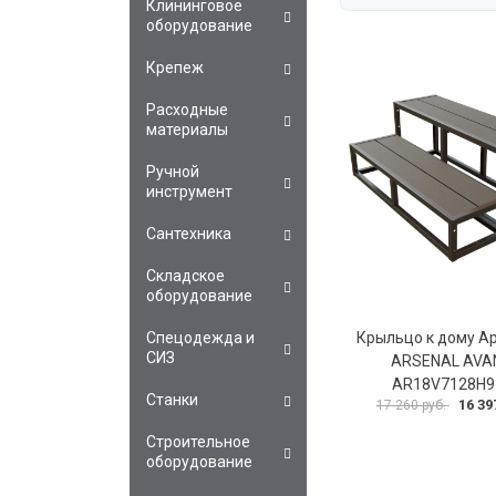
Клининговое
оборудование
Крепеж
Расходные
материалы
Ручной
инструмент
Сантехника
Складское
оборудование
Спецодежда и
Крыльцо к дому А
СИЗ
ARSENAL AVAN
AR18V7128H9
Станки
16 39
17 260 руб.
Строительное
оборудование