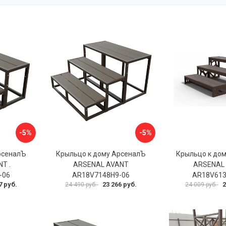
-5%
-5%
рсеналЪ
Крыльцо к дому АрсеналЪ
Крыльцо к до
T .
ARSENAL AVANT
ARSENAL
-06
AR18V7148H9-06
AR18V613
7 руб.
23 266 руб.
2
24 490 руб.
24 009 руб.