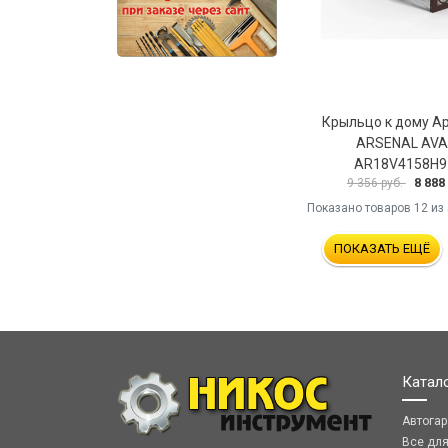
Крыльцо к дому А
ARSENAL AV
AR18V4158H9
8 888
9 356 руб.
Показано товаров
12
из 
ПОКАЗАТЬ ЕЩЁ
Катал
Автога
Все дл