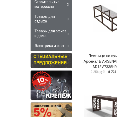
Строительные
материалы
Товары для
отдыха
Товары для офиса
и дома
Электрика и свет
Лестница на кр
АрсеналЪ ARSENA
AR18V7338H9
8 793
9 256 руб.