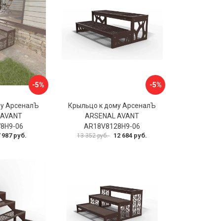
-5%
-5%
му АрсеналЪ
Крыльцо к дому АрсеналЪ
 AVANT
ARSENAL AVANT
8H9-06
AR18V8128H9-06
 987 руб.
12 684 руб.
13 352 руб.