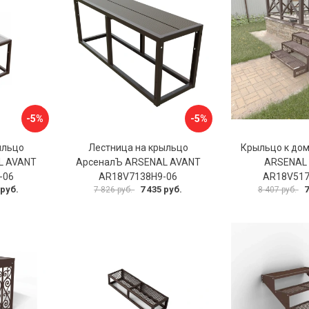
-5%
-5%
ыльцо
Лестница на крыльцо
Крыльцо к до
L AVANT
АрсеналЪ ARSENAL AVANT
ARSENAL
-06
AR18V7138H9-06
AR18V517
 руб.
7 435 руб.
7
7 826 руб.
8 407 руб.