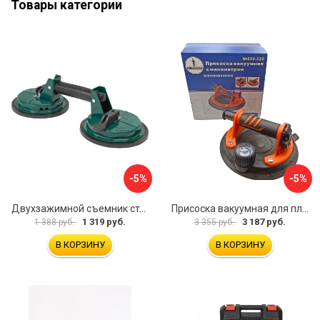
Товары категории
-5%
-5%
Двухзажимной съемник стекол Rockforce RF-63404(18564)
Присоска вакуумная для плитки и стекла Mr. Экономик 600-520
1 319 руб.
3 187 руб.
1 388 руб.
3 355 руб.
В КОРЗИНУ
В КОРЗИНУ