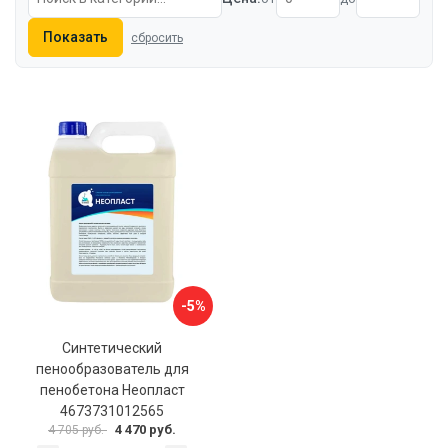
Показать
сбросить
-5%
Синтетический
пенообразователь для
пенобетона Неопласт
4673731012565
4 470 руб.
4 705 руб.