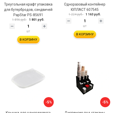
Треугольная крафт упаковка
Одноразовый контейнер
для бутербродов, сэндвичей
ЮПЛАСТ 607545
1 163 руб.
1 224 руб.
PapStar PS-85691
1 801 руб.
1 896 руб.
шт
шт
В КОРЗИНУ
В КОРЗИНУ
-5%
-5%
Крышка для одноразового
Диспенсер под стаканы