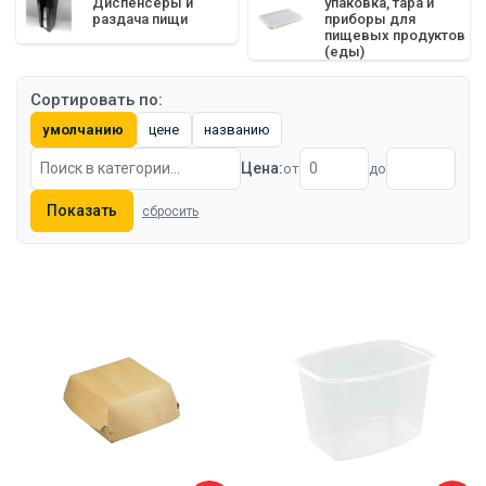
Диспенсеры и
упаковка, тара и
раздача пищи
приборы для
пищевых продуктов
(еды)
Сортировать по:
умолчанию
цене
названию
Цена:
от
до
Показать
сбросить