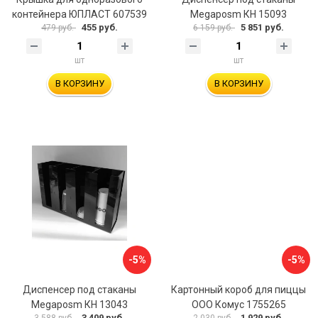
контейнера ЮПЛАСТ 607539
Megaposm КН 15093
455 руб.
5 851 руб.
479 руб.
6 159 руб.
шт
шт
В КОРЗИНУ
В КОРЗИНУ
-5%
-5%
Диспенсер под стаканы
Картонный короб для пиццы
Megaposm КН 13043
ООО Комус 1755265
3 409 руб.
1 929 руб.
3 588 руб.
2 030 руб.