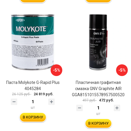
-5%
-5%
Паста Molykote G-Rapid Plus
Пластичная графитная
4045284
смазка GNV Graphite AIR
24 819 руб.
26 125 руб.
GGA8151015578957500520
472 руб.
497 руб.
шт
шт
В КОРЗИНУ
В КОРЗИНУ