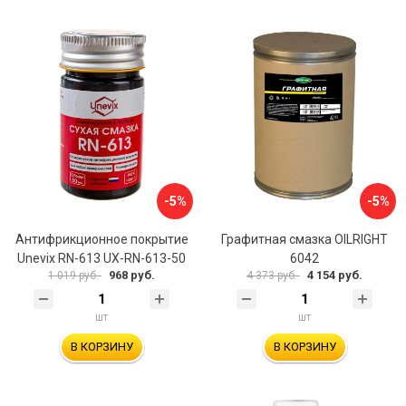
-5%
-5%
Антифрикционное покрытие
Графитная смазка OILRIGHT
Unevix RN-613 UX-RN-613-50
6042
968 руб.
4 154 руб.
1 019 руб.
4 373 руб.
шт
шт
В КОРЗИНУ
В КОРЗИНУ