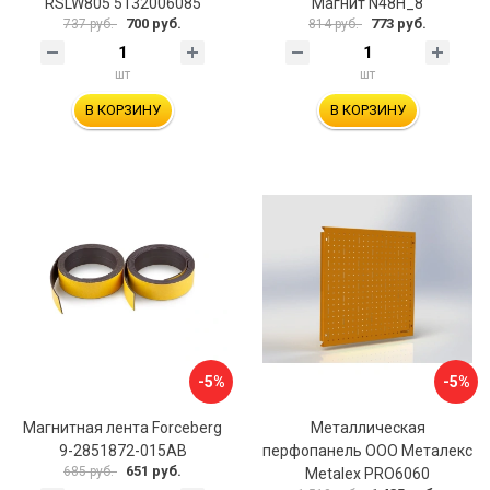
RSLW805 5132006085
Магнит N48H_8
700 руб.
773 руб.
737 руб.
814 руб.
шт
шт
В КОРЗИНУ
В КОРЗИНУ
-5%
-5%
Магнитная лента Forceberg
Металлическая
9-2851872-015AB
перфопанель ООО Металекс
651 руб.
685 руб.
Metalex PRO6060