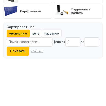
Ферритовые
Перфопанели
магниты
Сортировать по:
умолчанию
цене
названию
Цена:
от
до
Показать
сбросить