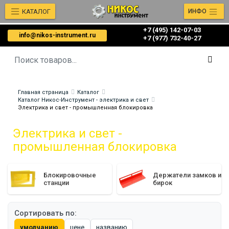
КАТАЛОГ
ИНФО
+7 (495) 142-07-03
info@nikos-instrument.ru
‎‎+7 (977) 732-40-27
Главная страница
Каталог
Каталог Никос-Инструмент - электрика и свет
Электрика и свет - промышленная блокировка
Электрика и свет -
промышленная блокировка
Блокировочные
Держатели замков и
станции
бирок
Сортировать по:
умолчанию
цене
названию