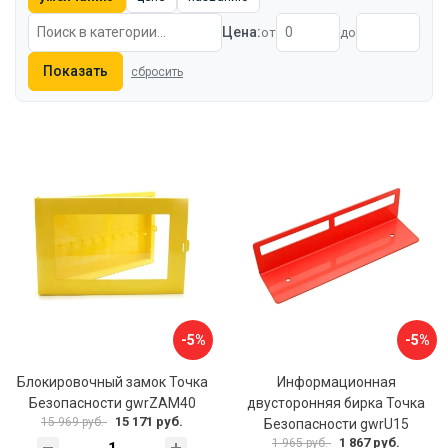
Цена:
от
до
Показать
сбросить
-5%
-5%
Блокировочный замок Точка
Информационная
Безопасности gwrZAM40
двусторонняя бирка Точка
15 171 руб.
15 969 руб.
Безопасности gwrU15
1 867 руб.
1 965 руб.