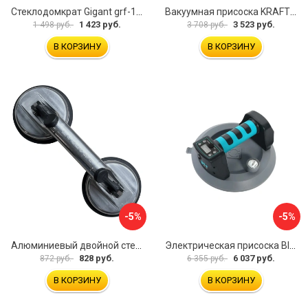
Стеклодомкрат Gigant grf-116
Вакуумная присоска KRAFTOOL SP-200 33257-20
1 423 руб.
3 523 руб.
1 498 руб.
3 708 руб.
В КОРЗИНУ
В КОРЗИНУ
-5%
-5%
Алюминиевый двойной стеклодомкрат УправДом 4100002750
Электрическая присоска BIHUI SCBC8
828 руб.
6 037 руб.
872 руб.
6 355 руб.
В КОРЗИНУ
В КОРЗИНУ