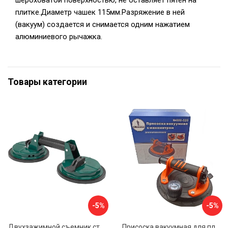
шероховатой поверхностью, не оставляет пятен на
плитке.Диаметр чашек 115мм.Разряжение в ней
(вакуум) создается и снимается одним нажатием
алюминиевого рычажка.
Товары категории
-5%
-5%
Двухзажимной съемник стекол Rockforce RF-63404(18564)
Присоска вакуумная для плитки и стекла Mr. Экономик 600-520