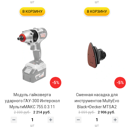
шт
шт
В КОРЗИНУ
В КОРЗИНУ
-5%
-5%
Модуль гайковерта
Сменная насадка для
ударного ГАУ-300 Интерскол
инcтрументов MultyEvo
МультиМАКС 755.0.3.11
Black+Decker MTSA2
2 214 руб.
2 906 руб.
2 330 руб.
3 059 руб.
шт
шт