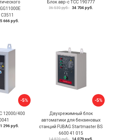
тического
Блок авр-с ТСС 190777
34 704 руб.
36 530 руб.
 GG11000E
 C3511
5 666 руб.
-5%
-5%
С 12000/400
Двухрежимный блок
0041
автоматики для бензиновых
1 296 руб.
станций FUBAG Startmaster BS
6600 41 015
14 079 руб.
14 820 руб.