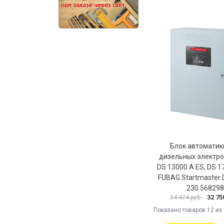
Блок автоматик
дизельных электр
DS 13000 A ES, DS 1
FUBAG Startmaster 
230 56829
32 75
34 474 руб.
Показано товаров
12
из 