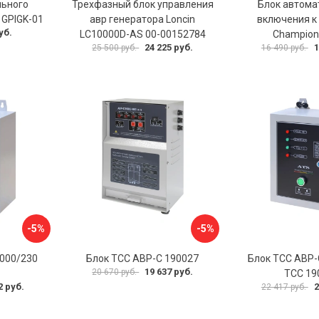
льного
Трехфазный блок управления
Блок автома
 GPIGK-01
авр генератора Loncin
включения к
уб.
LC10000D-AS 00-00152784
Champion
24 225 руб.
1
25 500 руб.
16 490 руб.
-5%
-5%
2000/230
Блок ТСС АВР-С 190027
Блок ТСС АВР-
19 637 руб.
20 670 руб.
ТСС 19
2 руб.
2
22 417 руб.