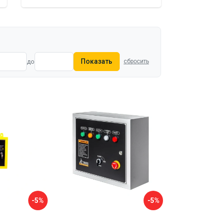
Показать
до
сбросить
-5%
-5%