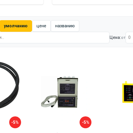
умолчанию
цене
названию
Цена:
от
-5%
-5%