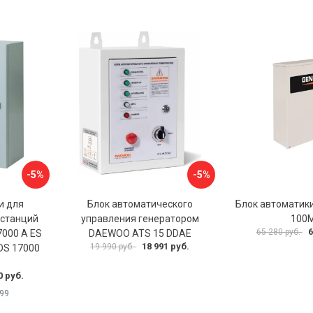
-5%
-5%
и для
Блок автоматического
Блок автоматики
останций
управления генератором
100
6
65 280 руб.
7000 A ES
DAEWOO ATS 15 DDAE
18 991 руб.
19 990 руб.
DS 17000
8
0 руб.
99