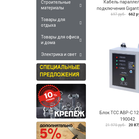
Кабель паралле
Строительные
материалы
подключения Gigant
662 р
697 руб.
Товары для
отдыха
Товары для офиса
и дома
Электрика и свет
Блок ТСС АВР-С 1
190042
20 87
21 970 руб.