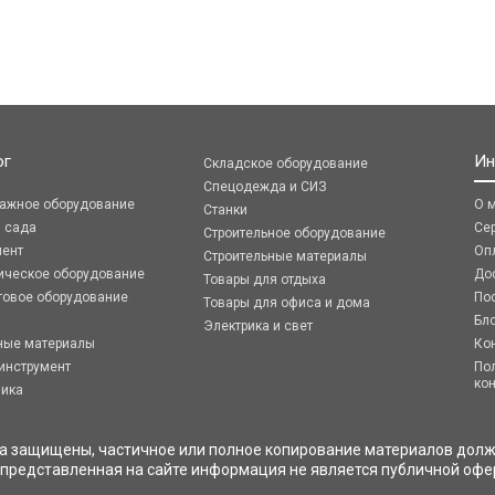
ог
Ин
Складское оборудование
Спецодежда и СИЗ
ражное оборудование
О 
Станки
я сада
Се
Строительное оборудование
мент
Оп
Строительные материалы
ическое оборудование
До
Товары для отдыха
говое оборудование
По
Товары для офиса и дома
Бл
Электрика и свет
ные материалы
Ко
инструмент
По
ко
ника
ва защищены, частичное или полное копирование материалов долж
 представленная на сайте информация не является публичной офе