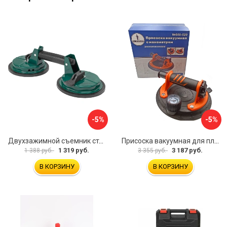
-5%
-5%
Двухзажимной съемник стекол Rockforce RF-63404(18564)
Присоска вакуумная для плитки и стекла Mr. Экономик 600-520
1 319 руб.
3 187 руб.
1 388 руб.
3 355 руб.
В КОРЗИНУ
В КОРЗИНУ