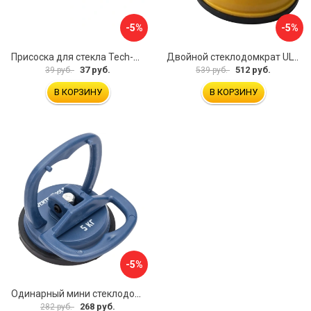
-5%
-5%
Присоска для стекла Tech-Krep 127465
Двойной стеклодомкрат ULTIMA 2
37 руб.
512 руб.
39 руб.
539 руб.
В КОРЗИНУ
В КОРЗИНУ
-5%
Одинарный мини стеклодомкрат vertextools 0029-05
268 руб.
282 руб.