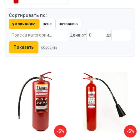
Сортировать по:
умолчанию
цене
названию
Цена:
от
до
Показать
сбросить
-5%
-5%