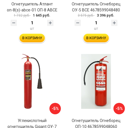
Огнетушитель Атлант
Огнетушитель Огнеборец
оп-8(з)-аbсе-01 ОП-8 АВСЕ
ОУ-5 ВСЕ 4678599048480
1 645 руб.
3 396 руб.
1 732 руб.
3 575 руб.
шт
шт
В КОРЗИНУ
В КОРЗИНУ
-5%
-5%
Углекислотный
Огнетушитель Огнеборец
огнетушитель Gigant ОУ-7
ОП-10 4678599048060