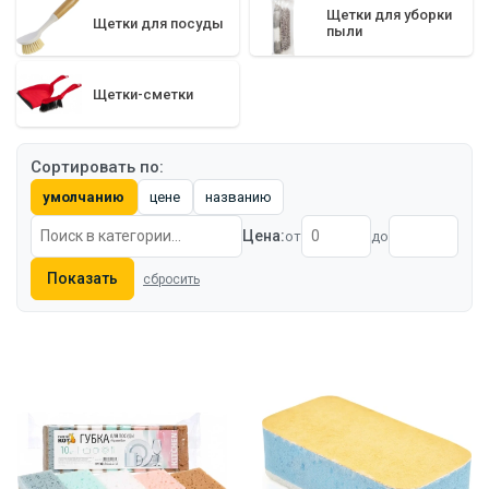
Щетки для уборки
Щетки для посуды
пыли
Щетки-сметки
Сортировать по:
умолчанию
цене
названию
Цена:
от
до
Показать
сбросить