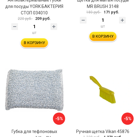
для посуды YORK БАКТЕРИЯ
MR BRUSH 3148
171 руб.
180 руб.
СТОП 034010
209 руб.
220 руб.
шт
шт
В КОРЗИНУ
В КОРЗИНУ
-5%
-5%
Губка для тефлоновых
Ручная щетка Vikan 45876