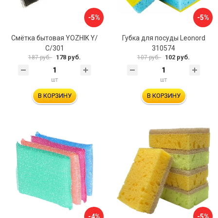
-5%
-5%
Смётка бытовая YOZHIK Y/
Губка для посуды Leonord
С/301
310574
178 руб.
102 руб.
187 руб.
107 руб.
шт
шт
В КОРЗИНУ
В КОРЗИНУ
-4%
-5%