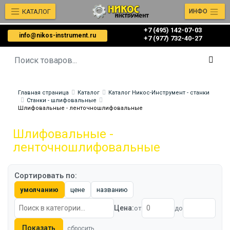
КАТАЛОГ
ИНФО
+7 (495) 142-07-03
info@nikos-instrument.ru
‎‎+7 (977) 732-40-27
Главная страница
Каталог
Каталог Никос-Инструмент - станки
Станки - шлифовальные
Шлифовальные - ленточношлифовальные
Шлифовальные -
ленточношлифовальные
Сортировать по:
умолчанию
цене
названию
Цена:
от
до
Показать
сбросить