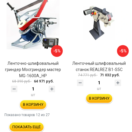
-5%
-5%
Ленточно-шлифовальный
Ленточный шлифовальный
гриндер Мосгриндер мастер
станок REALREZ B1-S5С
71 032 руб.
74 771 руб.
MG-1600A_HP
64 971 руб.
68 390 руб.
шт
шт
В КОРЗИНУ
В КОРЗИНУ
Показано товаров
12
из 27
ПОКАЗАТЬ ЕЩЁ