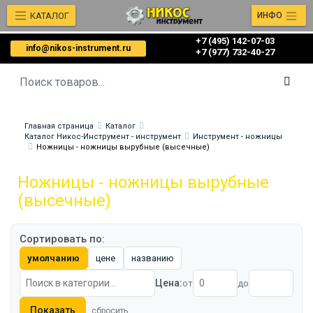
КАТАЛОГ
ИНФО
+7 (495) 142-07-03
info@nikos-instrument.ru
‎‎+7 (977) 732-40-27
Главная страница
Каталог
Каталог Никос-Инструмент - инструмент
Инструмент - ножницы
Ножницы - ножницы вырубные (высечные)
Ножницы - ножницы вырубные
(высечные)
Сортировать по:
умолчанию
цене
названию
Цена:
от
до
Показать
сбросить