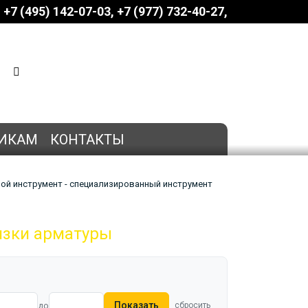
+7 (495) 142-07-03
‎‎+7 (977) 732-40-27
КОРЗИНА
0 позиций
на сумму
0 руб.
ИКАМ
КОНТАКТЫ
ной инструмент - специализированный инструмент
язки арматуры
Показать
до
сбросить