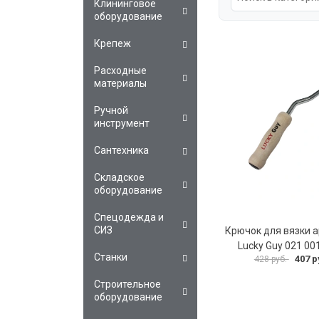
Клининговое
оборудование
Крепеж
Расходные
материалы
Ручной
инструмент
Сантехника
Складское
оборудование
Спецодежда и
СИЗ
Крючок для вязки 
Lucky Guy 021 001
Станки
407 р
428 руб.
Строительное
оборудование