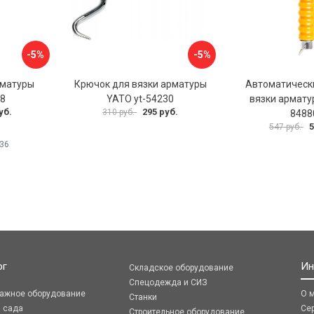
-5%
-5%
рматуры
Крючок для вязки арматуры
Автоматическ
8
YATO yt-54230
вязки армат
уб.
295 руб.
310 руб.
8488
5
547 руб.
36
ог
Ин
Складское оборудование
Спецодежда и СИЗ
ражное оборудование
О 
Станки
я сада
Се
Строительное оборудование