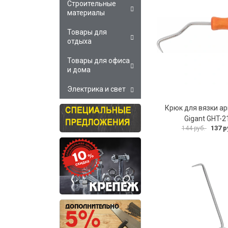
Строительные
материалы
Товары для
отдыха
Товары для офиса
и дома
Электрика и свет
Крюк для вязки а
Gigant GHT-2
137 р
144 руб.