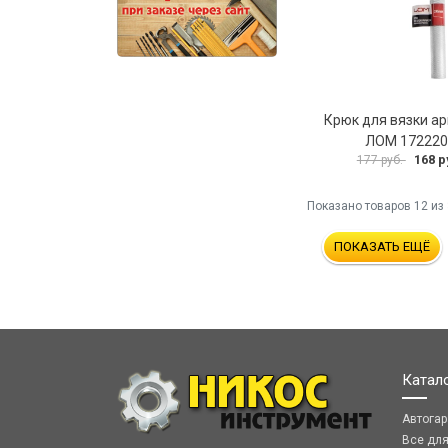
Крюк для вязки а
ЛОМ 172220
168 р
177 руб.
Показано товаров
12
из 
ПОКАЗАТЬ ЕЩЁ
Катал
Автога
Все дл