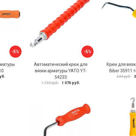
-5%
-5%
рматуры
Автоматический крюк для
Крюк для вяз
10
вязки арматуры YATO YT-
Biber 35911 
уб.
3
344 руб.
54233
1 076 руб.
1 133 руб.