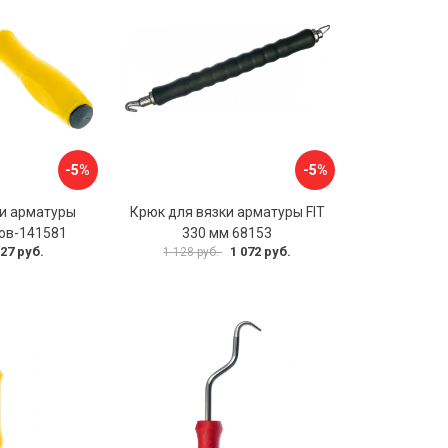
-5%
-5%
ки арматуры
Крюк для вязки арматуры FIT
тов-141581
330 мм 68153
27 руб.
1 072 руб.
1 128 руб.