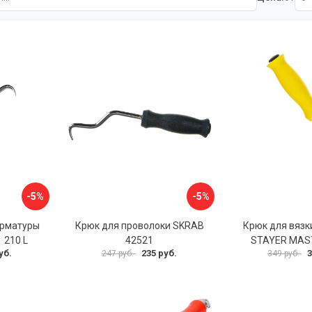
-5%
-5%
арматуры
Крюк для проволоки SKRAB
Крюк для вязк
 210 L
42521
STAYER MAS
уб.
235 руб.
3
247 руб.
349 руб.