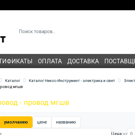
ТИФИКАТЫ
ОПЛАТА
ДОСТАВКА
ПОСТАВЩ
Каталог
Каталог Никос-Инструмент - электрика и свет
Элект
 провод мгшв
ровод - провод мгшв
умолчанию
цене
названию
Цена:
от