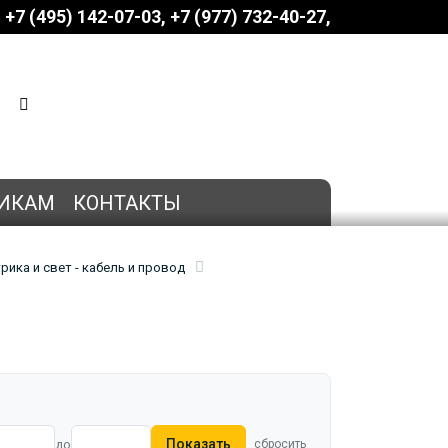
+7 (495) 142-07-03
‎‎+7 (977) 732-40-27
КОРЗИНА
0 позиций
на сумму
0 руб.
ИКАМ
КОНТАКТЫ
рика и свет - кабель и провод
Показать
до
сбросить