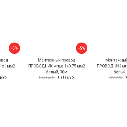
-5%
-5%
овод
Монтажный провод
Монтажный
1x1 мм2
ПРОВОДНИК мгшв 1x0.75 мм2
ПРОВОДНИК мгш
белый, 30м
белый,
 руб.
1 219 руб.
7
1 283 руб.
797 руб.