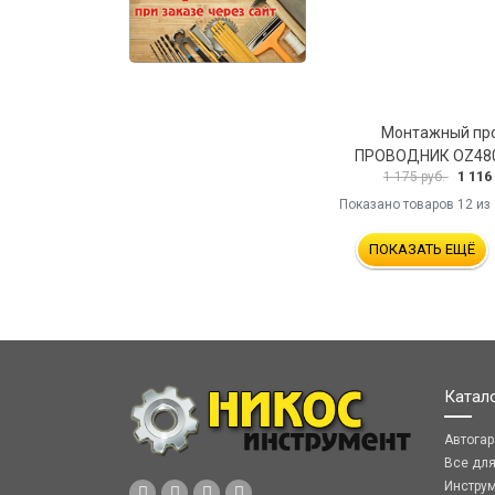
Монтажный пр
ПРОВОДНИК OZ48
1 116
1 175 руб.
Показано товаров
12
из 
ПОКАЗАТЬ ЕЩЁ
Катал
Автога
Все дл
Инстру