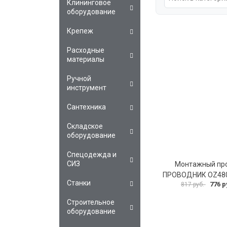
Клининговое
оборудование
Крепеж
Расходные
материалы
Ручной
инструмент
Сантехника
Складское
оборудование
Спецодежда и
СИЗ
Монтажный пр
ПРОВОДНИК OZ48
Станки
776 р
817 руб.
Строительное
оборудование