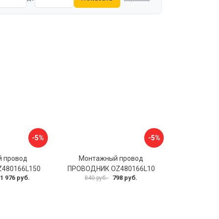
-5%
-5%
 провод
Монтажный провод
480166L150
ПРОВОДНИК OZ480166L10
1 976 руб.
798 руб.
840 руб.