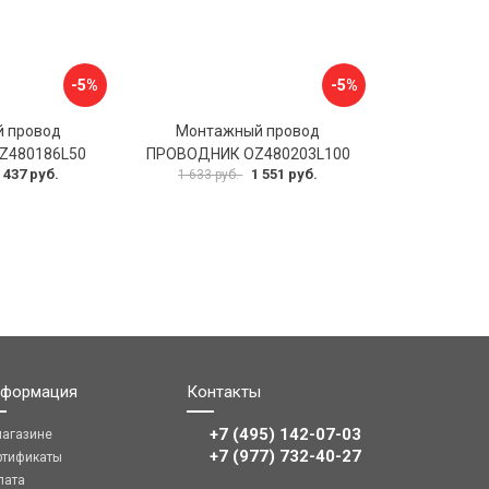
-5%
-5%
 провод
Монтажный провод
Z480186L50
ПРОВОДНИК OZ480203L100
 437 руб.
1 551 руб.
1 633 руб.
формация
Контакты
+7 (495) 142-07-03
магазине
‎‎+7 (977) 732-40-27
ртификаты
лата