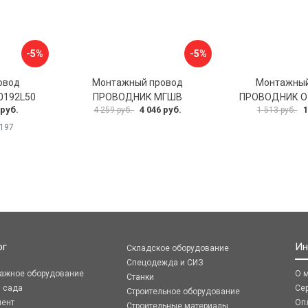
-5%
-5%
овод
Монтажный провод
Монтажный
0192L50
ПРОВОДНИК МГШВ
ПРОВОДНИК O
 руб.
4 046 руб.
1
4 259 руб.
1 513 руб.
197
ог
Ин
Складское оборудование
Спецодежда и СИЗ
ражное оборудование
О 
Станки
я сада
Се
Строительное оборудование
мент
Оп
Строительные материалы