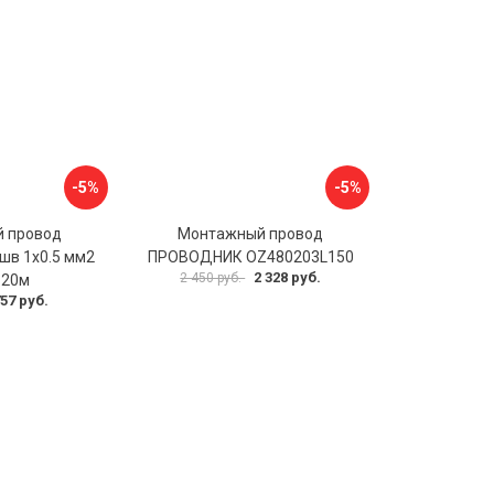
-5%
-5%
 провод
Монтажный провод
в 1x0.5 мм2
ПРОВОДНИК OZ480203L150
2 328 руб.
2 450 руб.
 20м
57 руб.