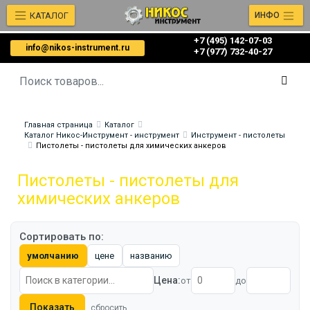
КАТАЛОГ
ИНФО
+7 (495) 142-07-03
info@nikos-instrument.ru
‎‎+7 (977) 732-40-27
Главная страница
Каталог
Каталог Никос-Инструмент - инструмент
Инструмент - пистолеты
Пистолеты - пистолеты для химических анкеров
Пистолеты - пистолеты для
химических анкеров
Сортировать по:
умолчанию
цене
названию
Цена:
от
до
Показать
сбросить