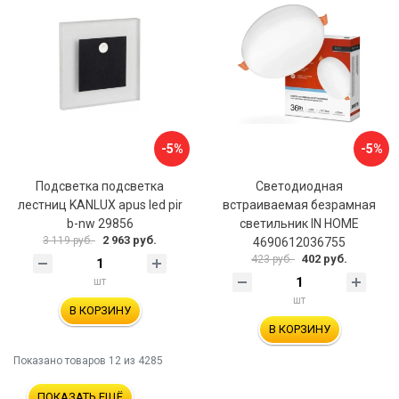
-5%
-5%
Подсветка подсветка
Светодиодная
лестниц KANLUX apus led pir
встраиваемая безрамная
b-nw 29856
светильник IN HOME
2 963 руб.
3 119 руб.
4690612036755
402 руб.
423 руб.
шт
шт
В КОРЗИНУ
В КОРЗИНУ
Показано товаров
12
из 4285
ПОКАЗАТЬ ЕЩЁ