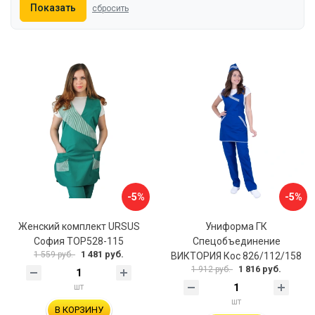
Показать
сбросить
-5%
-5%
Женский комплект URSUS
Униформа ГК
София ТОР528-115
Спецобъединение
1 481 руб.
1 559 руб.
ВИКТОРИЯ Кос 826/112/158
1 816 руб.
1 912 руб.
шт
шт
В КОРЗИНУ