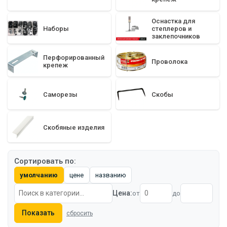
Оснастка для
Наборы
степлеров и
заклепочников
Перфорированный
Проволока
крепеж
Саморезы
Скобы
Скобяные изделия
Сортировать по:
умолчанию
цене
названию
Цена:
от
до
Показать
сбросить