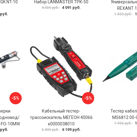
GK NT-10
Набор LANMASTER TPK-50
Универсальн
4 091 руб.
4 306 руб.
REXANT 1
 руб.
1
1 833 руб.
-5%
-5%
верки
Кабельный тестер-
Тестер кабе
 одномод/
трассоискатель МЕГЕОН 40066
MS6812 00-
1
1 956 руб.
T-FO-10MW
к0000038010
 руб.
6 109 руб.
6 430 руб.