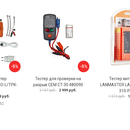
-5%
-5%
стер
Тестер для проверки на
Тестер ви
O-L/TPK-
разрыв СЕМ CT-30 480090
LANMASTER LA
2 999 руб.
3 157 руб.
310-
8 руб.
1
1 573 руб.
52