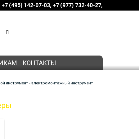
+7 (495) 142-07-03
‎‎+7 (977) 732-40-27
КОРЗИНА
0 позиций
на сумму
0 руб.
ИКАМ
КОНТАКТЫ
ной инструмент - электромонтажный инструмент
еры