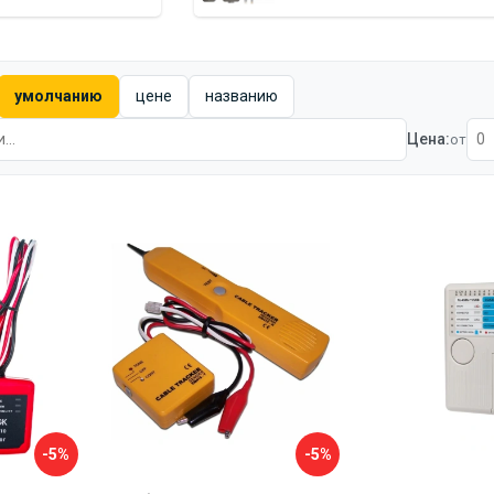
умолчанию
цене
названию
Цена:
от
-5%
-5%