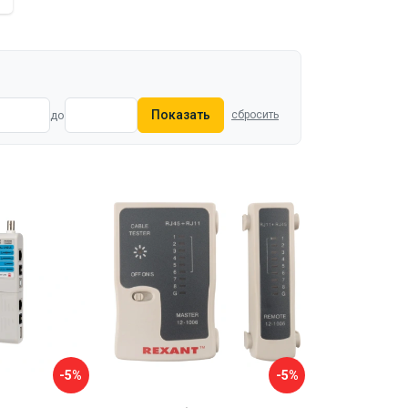
Показать
до
сбросить
-5%
-5%