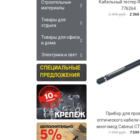
Кабельный тестер R
Строительные
материалы
776264
2 366
2 490 руб.
Товары для
отдыха
Товары для офиса
и дома
Электрика и свет
Прибор для про
оптического кабеля
многомод Cabeus C
7 599
7 999 руб.