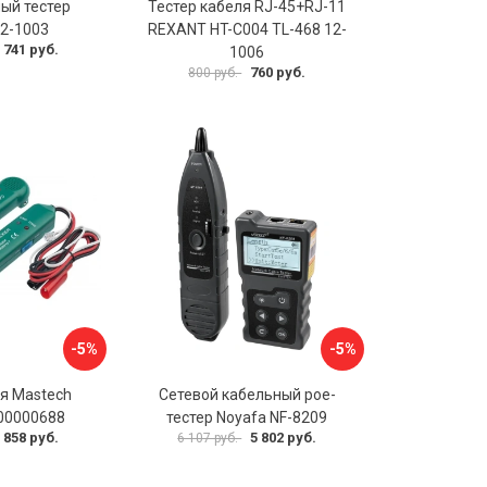
ый тестер
Тестер кабеля RJ-45+RJ-11
2-1003
REXANT HT-C004 TL-468 12-
 741 руб.
1006
760 руб.
800 руб.
-5%
-5%
ля Mastech
Сетевой кабельный poe-
00000688
тестер Noyafa NF-8209
 858 руб.
5 802 руб.
6 107 руб.