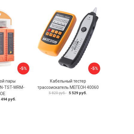
-5%
-5%
той пары
Кабельный тестер
N-TST-WRM-
трассоискатель МЕГЕОН 40060
5 529 руб.
5 820 руб.
POE
 494 руб.