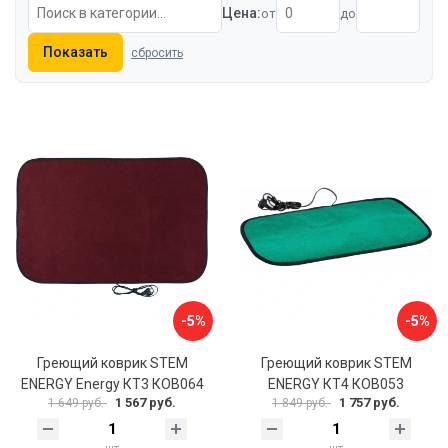
Цена:
от
до
Показать
сбросить
-5%
-5%
Греющий коврик STEM
Греющий коврик STEM
ENERGY Energy КТ3 КОВ064
ENERGY КТ4 КОВ053
1 567 руб.
1 757 руб.
1 649 руб.
1 849 руб.