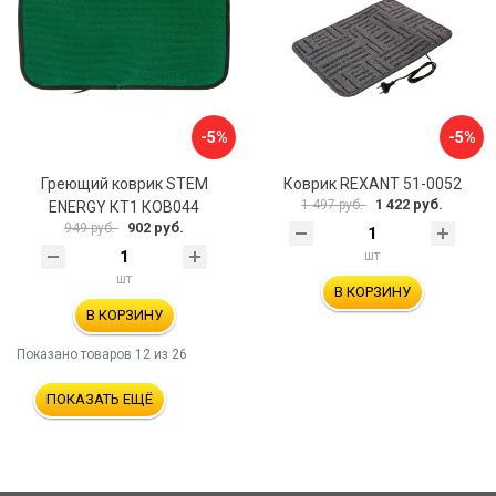
-5%
-5%
Греющий коврик STEM
Коврик REXANT 51-0052
1 422 руб.
1 497 руб.
ENERGY КТ1 КОВ044
902 руб.
949 руб.
шт
шт
В КОРЗИНУ
В КОРЗИНУ
Показано товаров
12
из 26
ПОКАЗАТЬ ЕЩЁ