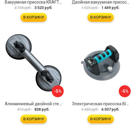
Вакуумная присоска KRAFTOOL SP-200 33257-20
Двойная вакуумная присоска ARMA P620
3 523 руб.
1 449 руб.
3 708 руб.
1 525 руб.
В КОРЗИНУ
В КОРЗИНУ
-5%
-5%
Алюминиевый двойной стеклодомкрат УправДом 4100002750
Электрическая присоска BIHUI SCBC8
828 руб.
6 037 руб.
872 руб.
6 355 руб.
В КОРЗИНУ
В КОРЗИНУ