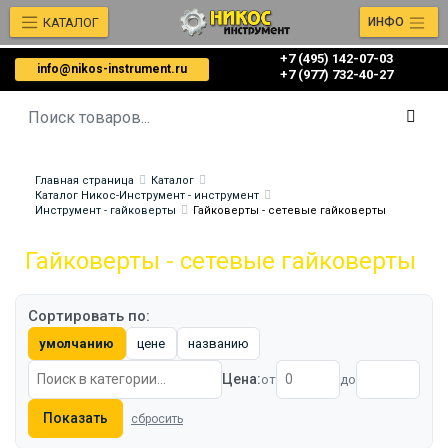
КАТАЛОГ
ИНФО
+7 (495) 142-07-03
info@nikos-instrument.ru
‎‎+7 (977) 732-40-27
Главная страница
Каталог
Каталог Никос-Инструмент - инструмент
Инструмент - гайковерты
Гайковерты - сетевые гайковерты
Гайковерты - сетевые гайковерты
Сортировать по:
умолчанию
цене
названию
Цена:
от
до
Показать
сбросить