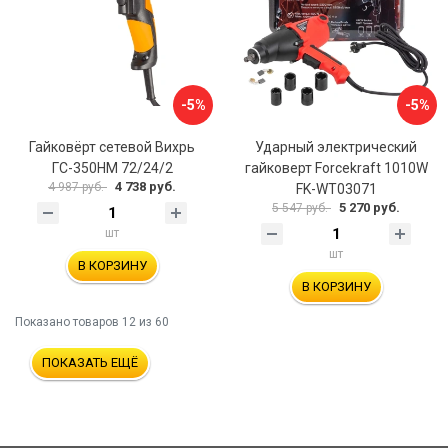
-5%
-5%
Гайковёрт сетевой Вихрь
Ударный электрический
ГС-350НМ 72/24/2
гайковерт Forcekraft 1010W
4 738 руб.
4 987 руб.
FK-WT03071
5 270 руб.
5 547 руб.
шт
шт
В КОРЗИНУ
В КОРЗИНУ
Показано товаров
12
из 60
ПОКАЗАТЬ ЕЩЁ