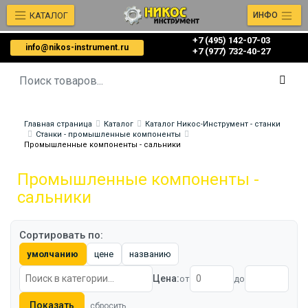
КАТАЛОГ
ИНФО
+7 (495) 142-07-03
info@nikos-instrument.ru
‎‎+7 (977) 732-40-27
Главная страница
Каталог
Каталог Никос-Инструмент - станки
Станки - промышленные компоненты
Промышленные компоненты - сальники
Промышленные компоненты -
сальники
Сортировать по:
умолчанию
цене
названию
Цена:
от
до
Показать
сбросить