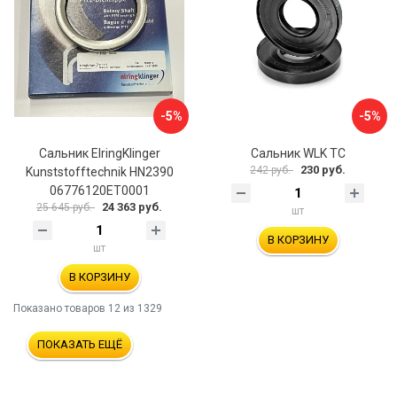
-5%
-5%
Сальник ElringKlinger
Сальник WLK TC
230 руб.
242 руб.
Kunststofftechnik HN2390
06776120ET0001
24 363 руб.
25 645 руб.
шт
В КОРЗИНУ
шт
В КОРЗИНУ
Показано товаров
12
из 1329
ПОКАЗАТЬ ЕЩЁ