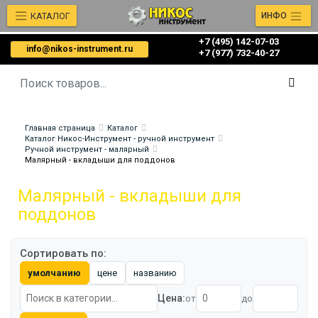
КАТАЛОГ
ИНФО
+7 (495) 142-07-03
info@nikos-instrument.ru
‎‎+7 (977) 732-40-27
Главная страница
Каталог
Каталог Никос-Инструмент - ручной инструмент
Ручной инструмент - малярный
Малярный - вкладыши для поддонов
Малярный - вкладыши для
поддонов
Сортировать по:
умолчанию
цене
названию
Цена:
от
до