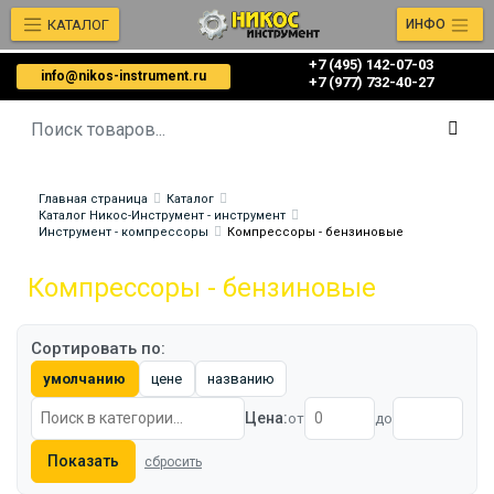
КАТАЛОГ
ИНФО
+7 (495) 142-07-03
info@nikos-instrument.ru
‎‎+7 (977) 732-40-27
Главная страница
Каталог
Каталог Никос-Инструмент - инструмент
Инструмент - компрессоры
Компрессоры - бензиновые
Компрессоры - бензиновые
Сортировать по:
умолчанию
цене
названию
Цена:
от
до
Показать
сбросить