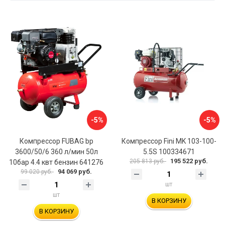
-5%
-5%
Компрессор FUBAG bp
Компрессор Fini MK 103-100-
3600/50/6 360 л/мин 50л
5.5S 100334671
195 522 руб.
205 813 руб.
10бар 4.4 квт бензин 641276
94 069 руб.
99 020 руб.
шт
шт
В КОРЗИНУ
В КОРЗИНУ