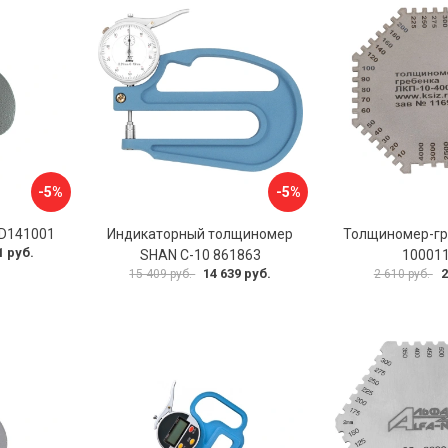
-5%
-5%
 D141001
Индикаторный толщиномер
Толщиномер-гр
1 руб.
SHAN С-10 861863
10001
14 639 руб.
2
15 409 руб.
2 610 руб.