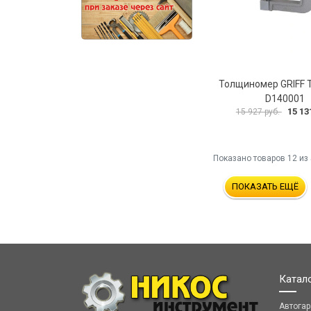
Толщиномер GRIFF Т
D140001
15 13
15 927 руб.
Показано товаров
12
из 
ПОКАЗАТЬ ЕЩЁ
Катал
Автога