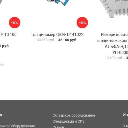
-5%
-5%
Р 10 100
Толщиномер GRIFF D141022
Измерительна
32 166 руб.
33 859 руб.
толщины мокрог
1 руб.
АЛЬФА-НДТ
УП-000
3
3 693 руб.
55
ог
Ин
Складское оборудование
Спецодежда и СИЗ
ражное оборудование
О 
Станки