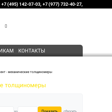
+7 (495) 142-07-03
‎‎+7 (977) 732-40-27
КОРЗИНА
0 позиций
на сумму
0 руб.
ИКАМ
КОНТАКТЫ
мент - механические толщиномеры
ие толщиномеры
Показать
до
сбросить