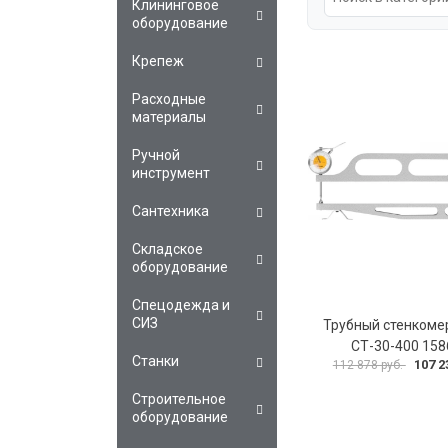
Клининговое
оборудование
Крепеж
Расходные
материалы
Ручной
инструмент
Сантехника
Складское
оборудование
Спецодежда и
СИЗ
Трубный стенкомер
СТ-30-400 158
Станки
107 2
112 878 руб.
Строительное
оборудование