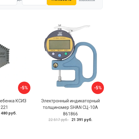
-5%
-5%
ебенка КСИЗ
Электронный индикаторный
1221
толщиномер SHAN СЦ-10А
 480 руб.
861866
21 391 руб.
22 517 руб.