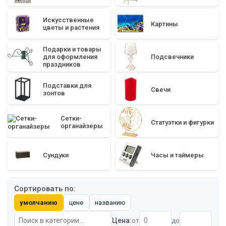
Искусственные
Картины
цветы и растения
Подарки и товары
для оформления
Подсвечники
праздников
Подставки для
Свечи
зонтов
Сетки-
Статуэтки и фигурки
органайзеры
Сундуки
Часы и таймеры
Сортировать по:
умолчанию
цене
названию
Цена:
от
до