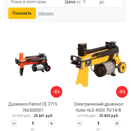
Цена:
от
до
Показать
сбросить
-5%
-5%
Дровокол Patriot СЕ 3715
Электрический дровокол
766300001
Huter HLS-4500 70/14/8
25 641 руб.
25 833 руб.
26 990 руб.
27 193 руб.
шт
шт