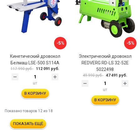
-5%
-5%
Кинетический дровокол
Электрический дровокол
Белмаш LSE-500 S114A
REDVERG RD-LS 32-52E
112 091 руб.
117 990 руб.
5022498
47 491 руб.
49 990 руб.
шт
шт
В КОРЗИНУ
В КОРЗИНУ
Показано товаров
12
из 18
ПОКАЗАТЬ ЕЩЁ