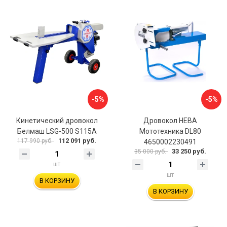
-5%
-5%
Кинетический дровокол
Дровокол НЕВА
Белмаш LSG-500 S115A
Мототехника DL80
112 091 руб.
117 990 руб.
4650002230491
33 250 руб.
35 000 руб.
шт
шт
В КОРЗИНУ
В КОРЗИНУ