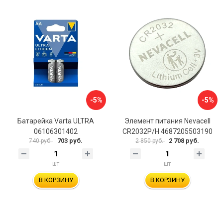
-5%
-5%
Батарейка Varta ULTRA
Элемент питания Nevacell
06106301402
CR2032P/H 4687205503190
703 руб.
2 708 руб.
740 руб.
2 850 руб.
шт
шт
В КОРЗИНУ
В КОРЗИНУ