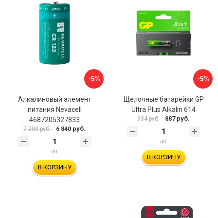
-5%
-5%
Алкалиновый элемент
Щелочные батарейки GP
питания Nevacell
Ultra Plus Alkalin 614
887 руб.
934 руб.
4687205327833
6 840 руб.
7 200 руб.
шт
шт
В КОРЗИНУ
В КОРЗИНУ