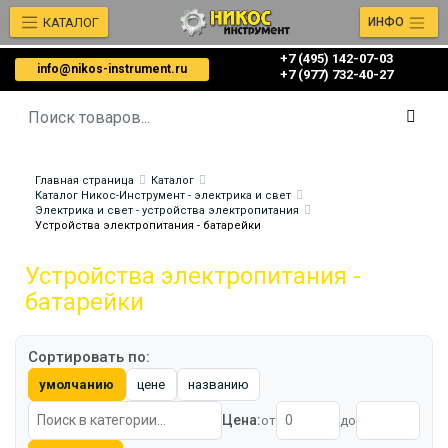
КАТАЛОГ
ИНФО
+7 (495) 142-07-03
info@nikos-instrument.ru
‎‎+7 (977) 732-40-27
Главная страница
Каталог
Каталог Никос-Инструмент - электрика и свет
Электрика и свет - устройства электропитания
Устройства электропитания - батарейки
Устройства электропитания -
батарейки
Сортировать по:
умолчанию
цене
названию
Цена:
от
до