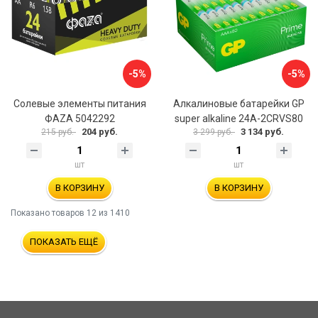
-5%
-5%
Солевые элементы питания
Алкалиновые батарейки GP
ФАZА 5042292
super alkaline 24A-2CRVS80
204 руб.
3 134 руб.
215 руб.
3 299 руб.
шт
шт
В КОРЗИНУ
В КОРЗИНУ
Показано товаров
12
из 1410
ПОКАЗАТЬ ЕЩЁ