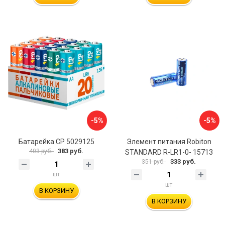
-5%
-5%
Батарейка CP 5029125
Элемент питания Robiton
383 руб.
403 руб.
STANDARD R-LR1-0- 15713
333 руб.
351 руб.
шт
шт
В КОРЗИНУ
В КОРЗИНУ