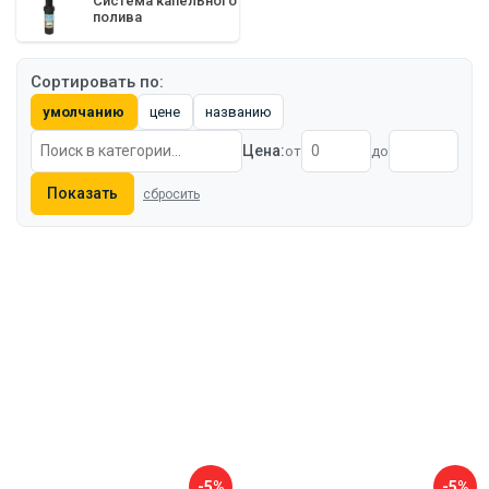
Система капельного
полива
Сортировать по:
умолчанию
цене
названию
Цена:
от
до
Показать
сбросить
-5%
-5%