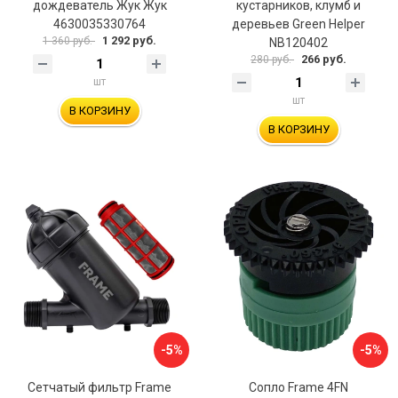
дождеватель Жук Жук
кустарников, клумб и
4630035330764
деревьев Green Helper
1 292 руб.
1 360 руб.
NB120402
266 руб.
280 руб.
шт
шт
В КОРЗИНУ
В КОРЗИНУ
-5%
-5%
Сетчатый фильтр Frame
Сопло Frame 4FN