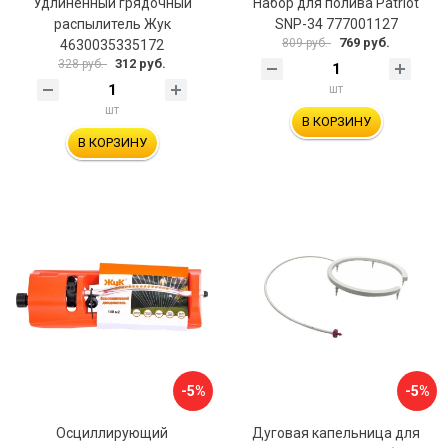
Удлиненный грядочный
Набор для полива Patriot
распылитель Жук
SNP-34 777001127
769 руб.
809 руб.
4630035335172
312 руб.
328 руб.
шт
шт
В КОРЗИНУ
В КОРЗИНУ
-5%
-5%
Осциллирующий
Дуговая капельница для