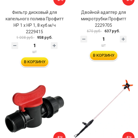
Фильтр дисковый для
Двойной адаптер для
капельного полива Профитт
микротрубки Профитт
НР 1 х НР 1, 8 куб.м/ч
2229705
637 руб.
670 руб.
2229415
958 руб.
1 008 руб.
шт
шт
В КОРЗИНУ
В КОРЗИНУ