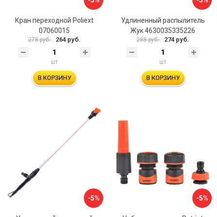
-5%
-5%
Кран переходной Poliext
Удлиненный распылитель
07060015
Жук 4630035335226
264 руб.
274 руб.
278 руб.
288 руб.
шт
шт
В КОРЗИНУ
В КОРЗИНУ
-5%
-5%