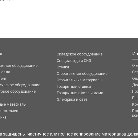
 23212
ог
Ин
Складское оборудование
Спецодежда и СИЗ
ражное оборудование
О 
Станки
я сада
Се
Строительное оборудование
мент
Оп
Строительные материалы
ическое оборудование
До
Товары для отдыха
говое оборудование
По
Товары для офиса и дома
Бл
Электрика и свет
ные материалы
Ко
инструмент
По
ко
ника
ва защищены, частичное или полное копирование материалов долж