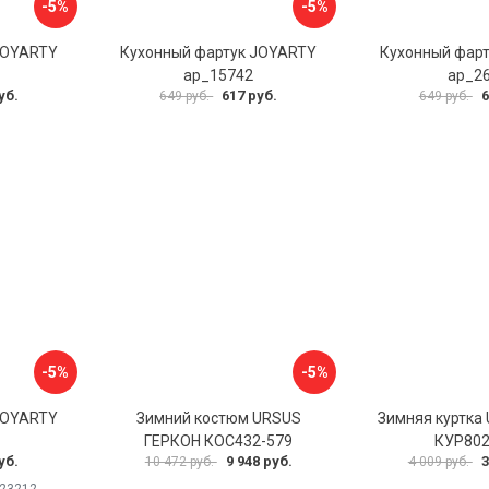
-5%
-5%
JOYARTY
Кухонный фартук JOYARTY
Кухонный фар
ap_15742
ap_2
уб.
617 руб.
6
649 руб.
649 руб.
-5%
-5%
JOYARTY
Зимний костюм URSUS
Зимняя куртка
ГЕРКОН КОС432-579
КУР802
уб.
9 948 руб.
3
10 472 руб.
4 009 руб.