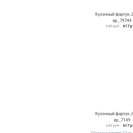
Кухонный фартук 
ap_79744
617 р
649 руб.
Кухонный фартук 
ap_7149
617 р
649 руб.