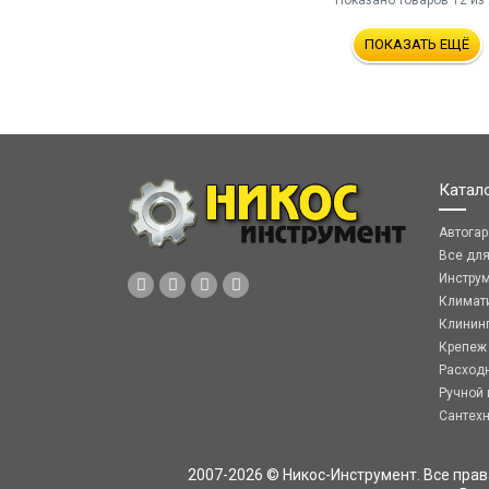
Показано товаров
12
из
ПОКАЗАТЬ ЕЩЁ
Катал
Автога
Все дл
Инстру
Климат
Клинин
Крепеж
Расход
Ручной 
Сантех
2007-2026 © Никос-Инструмент. Все пра