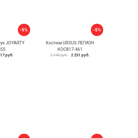
-5%
-5%
тук JOYARTY
Костюм URSUS ЛЕГИОН
855
КОС817-461
17 руб.
2 231 руб.
2 348 руб.