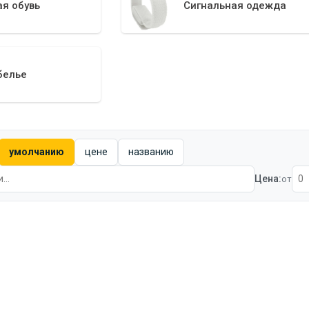
я обувь
Сигнальная одежда
белье
умолчанию
цене
названию
Цена:
от