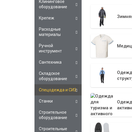
Клининговое
оборудование
Зимня
Крепеж
Расходные
материалы
Ручной
Медиц
инструмент
Сантехника
Одежд
Складское
структ
оборудование
Спецодежда и СИЗ
Станки
Одежд
активн
Строительное
оборудование
Строительные