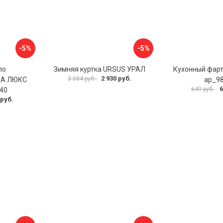
-5%
-5%
ло
Зимняя куртка URSUS УРАЛ
Кухонный фар
2 930 руб.
3 084 руб.
А ЛЮКС
ap_9
6
649 руб.
40
 руб.