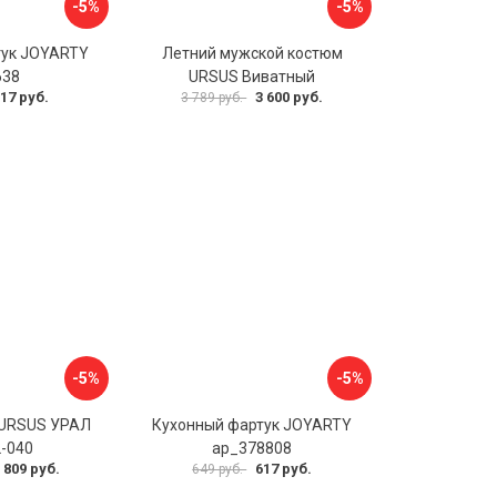
-5%
-5%
тук JOYARTY
Летний мужской костюм
638
URSUS Виватный
17 руб.
3 600 руб.
3 789 руб.
-5%
-5%
 URSUS УРАЛ
Кухонный фартук JOYARTY
-040
ap_378808
 809 руб.
617 руб.
649 руб.