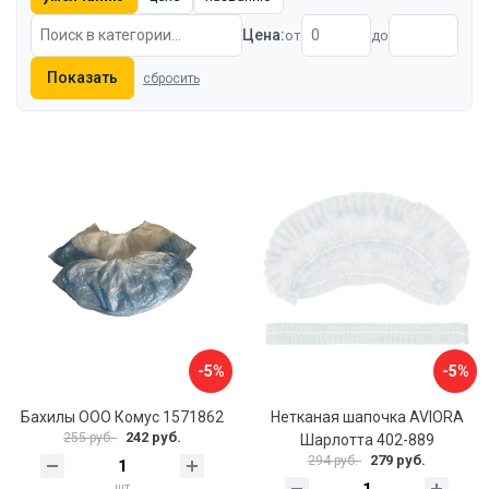
Цена:
от
до
Показать
сбросить
-5%
-5%
Бахилы ООО Комус 1571862
Нетканая шапочка AVIORA
242 руб.
255 руб.
Шарлотта 402-889
279 руб.
294 руб.
шт