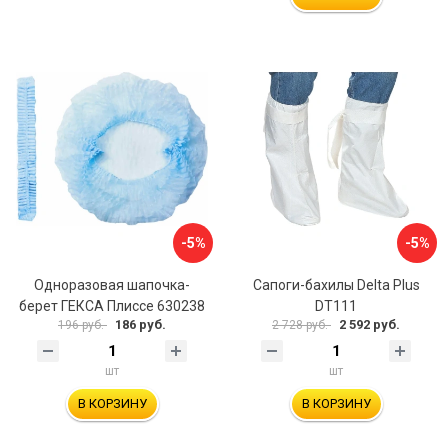
-5%
-5%
Одноразовая шапочка-
Сапоги-бахилы Delta Plus
берет ГЕКСА Плиссе 630238
DT111
186 руб.
2 592 руб.
196 руб.
2 728 руб.
шт
шт
В КОРЗИНУ
В КОРЗИНУ