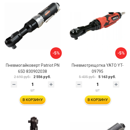
-5%
-5%
Пневмогайковерт Patriot PN
Пневмотрещотка YATO YT-
65D 830902038
09795
2 556 руб.
5 163 руб.
2 690 руб.
5 435 руб.
шт
шт
В КОРЗИНУ
В КОРЗИНУ