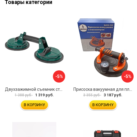
Товары категории
-5%
-5%
Двухзажимной съемник стекол Rockforce RF-63404(18564)
Присоска вакуумная для плитки и стекла Mr. Экономик 600-520
1 319 руб.
3 187 руб.
1 388 руб.
3 355 руб.
В КОРЗИНУ
В КОРЗИНУ