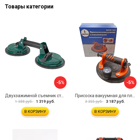
Товары категории
-5%
-5%
Двухзажимной съемник стекол Rockforce RF-63404(18564)
Присоска вакуумная для плитки и стекла Mr. Экономик 600-520
1 319 руб.
3 187 руб.
1 388 руб.
3 355 руб.
В КОРЗИНУ
В КОРЗИНУ