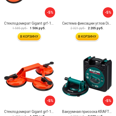
-5%
-5%
Стеклодомкрат Gigant grf-115
Система фиксации углов Diam 600130
1 506 руб.
2 205 руб.
1 585 руб.
2 321 руб.
В КОРЗИНУ
В КОРЗИНУ
-5%
-5%
Стеклодомкрат Gigant grf-116
Вакуумная присоска KRAFTOOL SP-200 33257-20