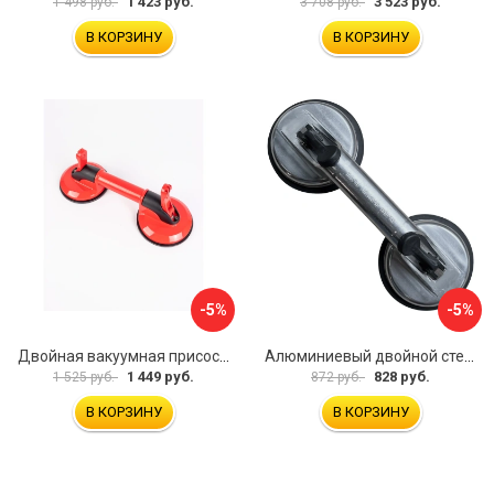
1 423 руб.
3 523 руб.
1 498 руб.
3 708 руб.
В КОРЗИНУ
В КОРЗИНУ
-5%
-5%
Двойная вакуумная присоска ARMA P620
Алюминиевый двойной стеклодомкрат УправДом 4100002750
1 449 руб.
828 руб.
1 525 руб.
872 руб.
В КОРЗИНУ
В КОРЗИНУ