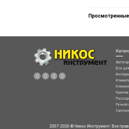
Просмотренные
Катал
Автога
Все дл
Инстру
Климат
Клинин
Крепеж
Расход
Ручной 
Сантех
2007-2026 © Никос-Инструмент. Все пра