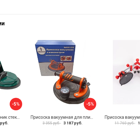
ии
-5%
-5%
Двухзажимной съемник стекол Rockforce RF-63404(18564)
Присоска вакуумная для плитки и стекла Mr. Экономик 600-520
 руб.
3 187 руб.
1
3 355 руб.
11 760 руб.