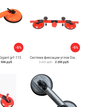
-5%
-5%
igant grf-115
Система фиксации углов Diam 600130
 506 руб.
2 205 руб.
2 321 руб.