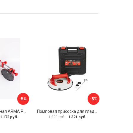
-5%
-5%
Присоска вакуумная ARMA P625A
Помповая присоска для гладкой и шероховатой плитки DLT VST-209 1114
1 172 руб.
1 321 руб.
1 390 руб.