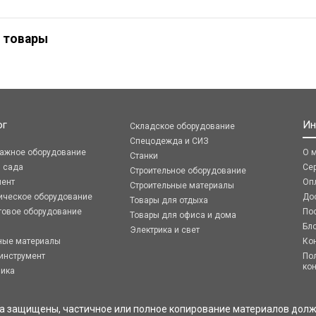
 товары
ог
Ин
Складское оборудование
Спецодежда и СИЗ
ражное оборудование
О 
Станки
я сада
Се
Строительное оборудование
мент
Оп
Строительные материалы
ическое оборудование
До
Товары для отдыха
говое оборудование
По
Товары для офиса и дома
Бл
Электрика и свет
ные материалы
Ко
инструмент
По
ко
ника
ва защищены, частичное или полное копирование материалов долж