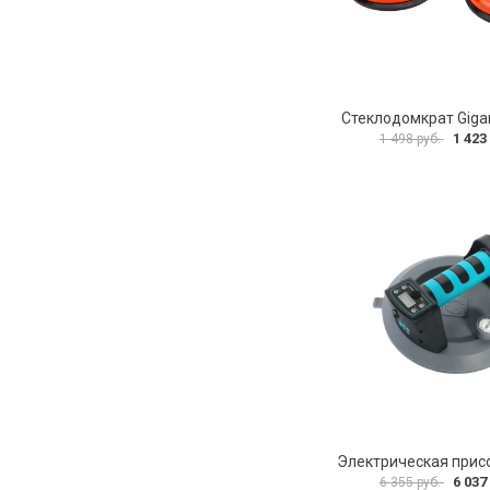
Стеклодомкрат Gigan
1 423
1 498 руб.
6 037
6 355 руб.