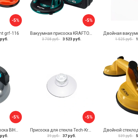
-5%
-5%
t grf-116
Вакуумная присоска KRAFTOOL SP-200 33257-20
 руб.
3 523 руб.
1
3 708 руб.
1 525 руб.
-5%
-5%
Электрическая присоска BIHUI SCBC8
Присоска для стекла Tech-Krep 127465
 руб.
37 руб.
5
39 руб.
539 руб.