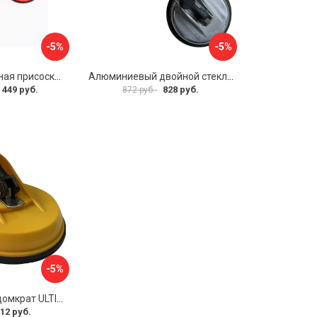
-5%
-5%
Двойная вакуумная присоска ARMA P620
Алюминиевый двойной стеклодомкрат УправДом 4100002750
 449 руб.
828 руб.
872 руб.
-5%
Двойной стеклодомкрат ULTIMA 2
12 руб.