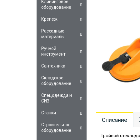
Клининговое
оборудование
Крепеж
Расходные
материалы
Ручной
инструмент
Сантехника
Складское
оборудование
Спецодежда и
СИЗ
Станки
Описание
Строительное
оборудование
Тройной стеклод