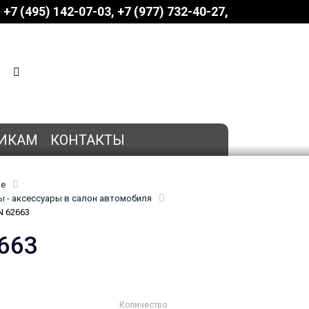
+7 (495) 142-07-03
‎‎+7 (977) 732-40-27
КОРЗИНА
0 позиций
на сумму
0 руб.
ИКАМ
КОНТАКТЫ
ие
 - аксессуары в салон автомобиля
N 62663
663
Количество