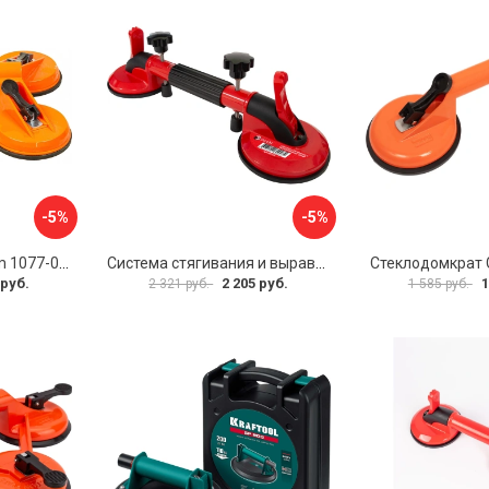
-5%
-5%
Стеклодомкрат Sturm 1077-06-04
Система стягивания и выравнивания Diam 600129
Стеклодомкрат G
 руб.
2 205 руб.
1
2 321 руб.
1 585 руб.