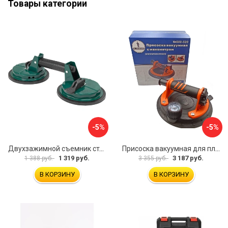
Товары категории
-5%
-5%
Двухзажимной съемник стекол Rockforce RF-63404(18564)
Присоска вакуумная для плитки и стекла Mr. Экономик 600-520
1 319 руб.
3 187 руб.
1 388 руб.
3 355 руб.
В КОРЗИНУ
В КОРЗИНУ