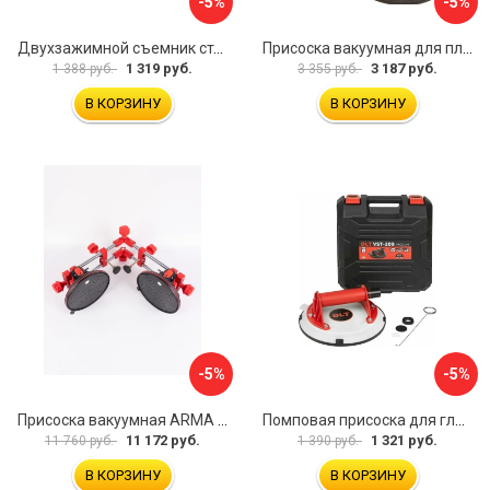
-5%
-5%
Двухзажимной съемник стекол Rockforce RF-63404(18564)
Присоска вакуумная для плитки и стекла Mr. Экономик 600-520
1 319 руб.
3 187 руб.
1 388 руб.
3 355 руб.
В КОРЗИНУ
В КОРЗИНУ
-5%
-5%
Присоска вакуумная ARMA P625A
Помповая присоска для гладкой и шероховатой плитки DLT VST-209 1114
11 172 руб.
1 321 руб.
11 760 руб.
1 390 руб.
В КОРЗИНУ
В КОРЗИНУ