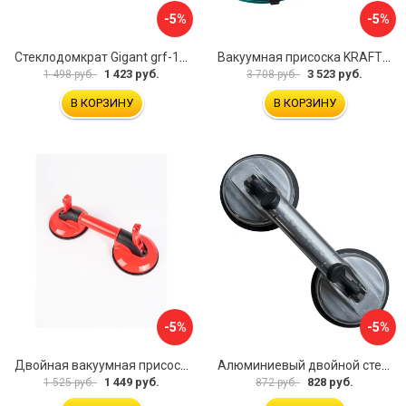
-5%
-5%
Стеклодомкрат Gigant grf-116
Вакуумная присоска KRAFTOOL SP-200 33257-20
1 423 руб.
3 523 руб.
1 498 руб.
3 708 руб.
В КОРЗИНУ
В КОРЗИНУ
-5%
-5%
Двойная вакуумная присоска ARMA P620
Алюминиевый двойной стеклодомкрат УправДом 4100002750
1 449 руб.
828 руб.
1 525 руб.
872 руб.