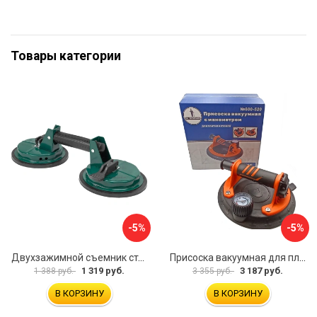
Товары категории
-5%
-5%
Двухзажимной съемник стекол Rockforce RF-63404(18564)
Присоска вакуумная для плитки и стекла Mr. Экономик 600-520
1 319 руб.
3 187 руб.
1 388 руб.
3 355 руб.
В КОРЗИНУ
В КОРЗИНУ