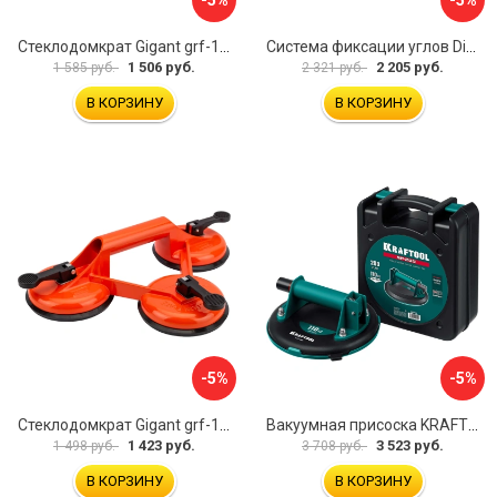
Стеклодомкрат Gigant grf-115
Система фиксации углов Diam 600130
1 506 руб.
2 205 руб.
1 585 руб.
2 321 руб.
В КОРЗИНУ
В КОРЗИНУ
-5%
-5%
Стеклодомкрат Gigant grf-116
Вакуумная присоска KRAFTOOL SP-200 33257-20
1 423 руб.
3 523 руб.
1 498 руб.
3 708 руб.
В КОРЗИНУ
В КОРЗИНУ