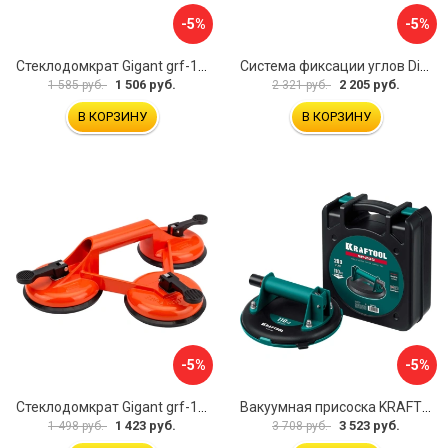
-5%
-5%
Стеклодомкрат Gigant grf-115
Система фиксации углов Diam 600130
1 506 руб.
2 205 руб.
1 585 руб.
2 321 руб.
В КОРЗИНУ
В КОРЗИНУ
-5%
-5%
Стеклодомкрат Gigant grf-116
Вакуумная присоска KRAFTOOL SP-200 33257-20
1 423 руб.
3 523 руб.
1 498 руб.
3 708 руб.