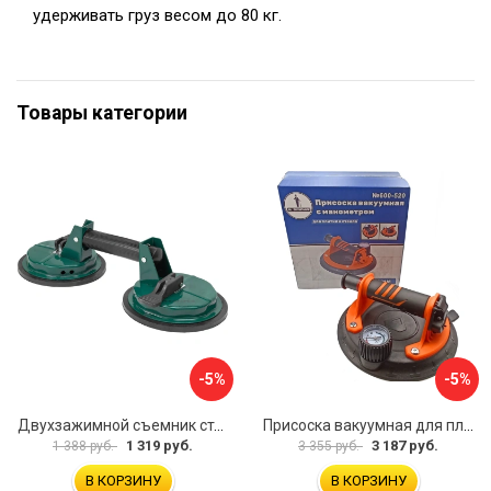
удерживать груз весом до 80 кг.
Товары категории
-5%
-5%
Двухзажимной съемник стекол Rockforce RF-63404(18564)
Присоска вакуумная для плитки и стекла Mr. Экономик 600-520
1 319 руб.
3 187 руб.
1 388 руб.
3 355 руб.
В КОРЗИНУ
В КОРЗИНУ