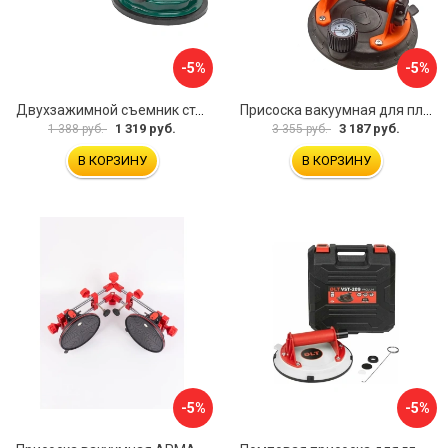
-5%
-5%
Двухзажимной съемник стекол Rockforce RF-63404(18564)
Присоска вакуумная для плитки и стекла Mr. Экономик 600-520
1 319 руб.
3 187 руб.
1 388 руб.
3 355 руб.
В КОРЗИНУ
В КОРЗИНУ
-5%
-5%