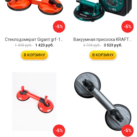
-5%
-5%
Стеклодомкрат Gigant grf-116
Вакуумная присоска KRAFTOOL SP-200 33257-20
1 423 руб.
3 523 руб.
1 498 руб.
3 708 руб.
В КОРЗИНУ
В КОРЗИНУ
-5%
-5%