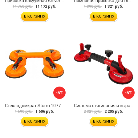
Присоска вакуумная ARMA P625A
Помповая присоска для гладкой и шероховатой плитки DLT VST-209 1114
11 172 руб.
1 321 руб.
11 760 руб.
1 390 руб.
В КОРЗИНУ
В КОРЗИНУ
-5%
-5%
Стеклодомкрат Sturm 1077-06-04
Система стягивания и выравнивания Diam 600129
1 606 руб.
2 205 руб.
1 690 руб.
2 321 руб.
В КОРЗИНУ
В КОРЗИНУ