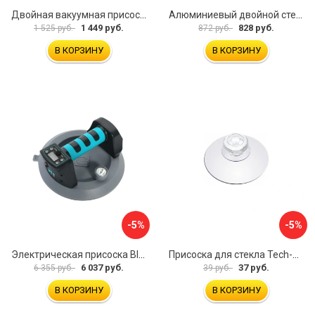
Двойная вакуумная присоска ARMA P620
Алюминиевый двойной стеклодомкрат УправДом 4100002750
1 449 руб.
828 руб.
1 525 руб.
872 руб.
В КОРЗИНУ
В КОРЗИНУ
-5%
-5%
Электрическая присоска BIHUI SCBC8
Присоска для стекла Tech-Krep 127465
6 037 руб.
37 руб.
6 355 руб.
39 руб.
В КОРЗИНУ
В КОРЗИНУ