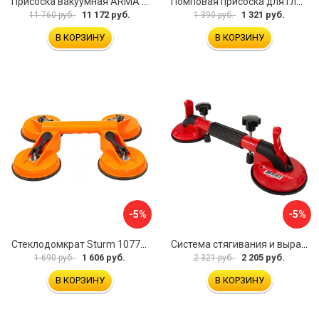
Присоска вакуумная ARMA P625A
Помповая присоска для гладкой и шероховатой плитки DLT VST-209 1114
11 172 руб.
1 321 руб.
11 760 руб.
1 390 руб.
В КОРЗИНУ
В КОРЗИНУ
-5%
-5%
Стеклодомкрат Sturm 1077-06-04
Система стягивания и выравнивания Diam 600129
1 606 руб.
2 205 руб.
1 690 руб.
2 321 руб.
В КОРЗИНУ
В КОРЗИНУ