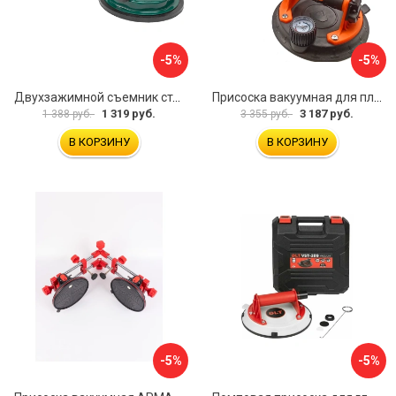
-5%
-5%
Двухзажимной съемник стекол Rockforce RF-63404(18564)
Присоска вакуумная для плитки и стекла Mr. Экономик 600-520
1 319 руб.
3 187 руб.
1 388 руб.
3 355 руб.
В КОРЗИНУ
В КОРЗИНУ
-5%
-5%