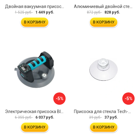
Двойная вакуумная присоска ARMA P620
Алюминиевый двойной стеклодомкрат УправДом 4100002750
1 449 руб.
828 руб.
1 525 руб.
872 руб.
В КОРЗИНУ
В КОРЗИНУ
-5%
-5%
Электрическая присоска BIHUI SCBC8
Присоска для стекла Tech-Krep 127465
6 037 руб.
37 руб.
6 355 руб.
39 руб.
В КОРЗИНУ
В КОРЗИНУ