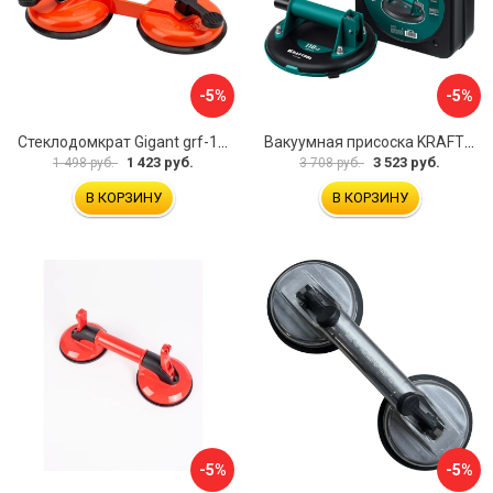
-5%
-5%
Стеклодомкрат Gigant grf-116
Вакуумная присоска KRAFTOOL SP-200 33257-20
1 423 руб.
3 523 руб.
1 498 руб.
3 708 руб.
В КОРЗИНУ
В КОРЗИНУ
-5%
-5%