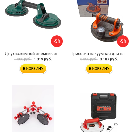
-5%
-5%
Двухзажимной съемник стекол Rockforce RF-63404(18564)
Присоска вакуумная для плитки и стекла Mr. Экономик 600-520
1 319 руб.
3 187 руб.
1 388 руб.
3 355 руб.
В КОРЗИНУ
В КОРЗИНУ