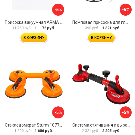
-5%
-5%
Присоска вакуумная ARMA P625A
Помповая присоска для гладкой и шероховатой плитки DLT VST-209 1114
11 172 руб.
1 321 руб.
11 760 руб.
1 390 руб.
В КОРЗИНУ
В КОРЗИНУ
-5%
-5%
Стеклодомкрат Sturm 1077-06-04
Система стягивания и выравнивания Diam 600129
1 606 руб.
2 205 руб.
1 690 руб.
2 321 руб.