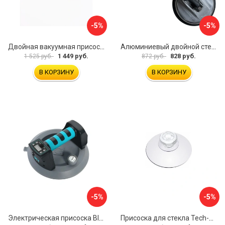
-5%
-5%
Двойная вакуумная присоска ARMA P620
Алюминиевый двойной стеклодомкрат УправДом 4100002750
1 449 руб.
828 руб.
1 525 руб.
872 руб.
В КОРЗИНУ
В КОРЗИНУ
-5%
-5%
Электрическая присоска BIHUI SCBC8
Присоска для стекла Tech-Krep 127465