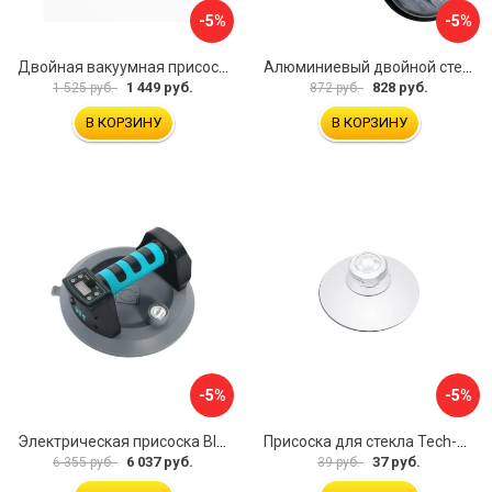
-5%
-5%
Двойная вакуумная присоска ARMA P620
Алюминиевый двойной стеклодомкрат УправДом 4100002750
1 449 руб.
828 руб.
1 525 руб.
872 руб.
В КОРЗИНУ
В КОРЗИНУ
-5%
-5%
Электрическая присоска BIHUI SCBC8
Присоска для стекла Tech-Krep 127465
6 037 руб.
37 руб.
6 355 руб.
39 руб.