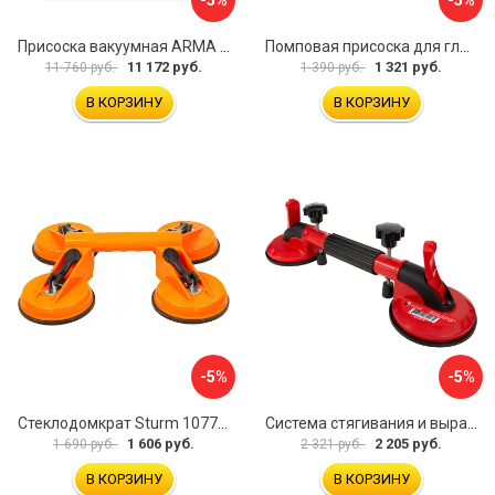
-5%
-5%
Присоска вакуумная ARMA P625A
Помповая присоска для гладкой и шероховатой плитки DLT VST-209 1114
11 172 руб.
1 321 руб.
11 760 руб.
1 390 руб.
В КОРЗИНУ
В КОРЗИНУ
-5%
-5%
Стеклодомкрат Sturm 1077-06-04
Система стягивания и выравнивания Diam 600129
1 606 руб.
2 205 руб.
1 690 руб.
2 321 руб.
В КОРЗИНУ
В КОРЗИНУ