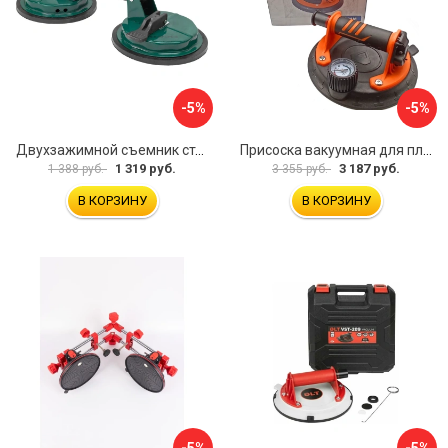
-5%
-5%
Двухзажимной съемник стекол Rockforce RF-63404(18564)
Присоска вакуумная для плитки и стекла Mr. Экономик 600-520
1 319 руб.
3 187 руб.
1 388 руб.
3 355 руб.
В КОРЗИНУ
В КОРЗИНУ